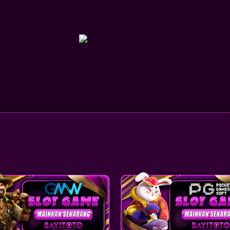
TOGEL *