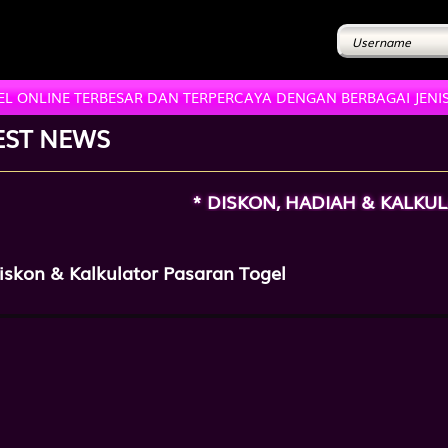
R DAN TERPERCAYA DENGAN BERBAGAI JENIS PERMAINAN TOGEL 
EST
NEWS
* DISKON, HADIAH & KALKULATOR PASAR
iskon & Kalkulator Pasaran Togel