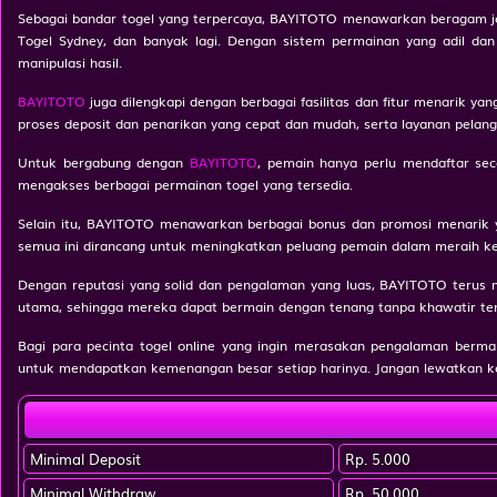
Sebagai bandar togel yang terpercaya, BAYITOTO menawarkan beragam jen
Togel Sydney, dan banyak lagi. Dengan sistem permainan yang adil d
manipulasi hasil.
BAYITOTO
juga dilengkapi dengan berbagai fasilitas dan fitur menarik 
proses deposit dan penarikan yang cepat dan mudah, serta layanan pel
Untuk bergabung dengan
BAYITOTO
, pemain hanya perlu mendaftar se
mengakses berbagai permainan togel yang tersedia.
Selain itu, BAYITOTO menawarkan berbagai bonus dan promosi menarik ya
semua ini dirancang untuk meningkatkan peluang pemain dalam meraih k
Dengan reputasi yang solid dan pengalaman yang luas, BAYITOTO terus m
utama, sehingga mereka dapat bermain dengan tenang tanpa khawatir te
Bagi para pecinta togel online yang ingin merasakan pengalaman berm
untuk mendapatkan kemenangan besar setiap harinya. Jangan lewatkan kes
Minimal Deposit
Rp. 5.000
Minimal Withdraw
Rp. 50.000