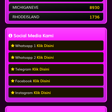
RHODEISLAND
1736
ATLANTA
9009
MICHIGANMID
4698
Social Media Kami
MISSOURIMID
2625
BOGOTA
7591
Whatsapp 1
Klik Disini
Whatsapp 2
Klik Disini
Telegram
Klik Disini
Facebook
Klik Disini
Instagram
Klik Disini