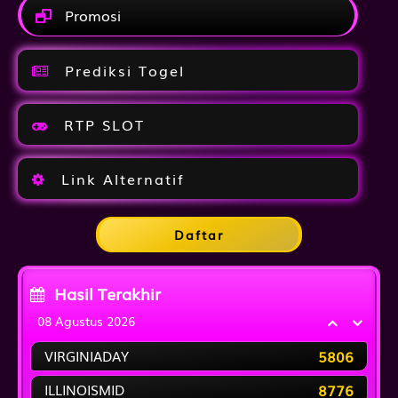
Promosi
Prediksi Togel
RTP SLOT
Link Alternatif
Daftar
Hasil Terakhir
VIRGINIADAY
5806
08 Agustus 2026
ILLINOISMID
8776
MICHIGANEVE
8930