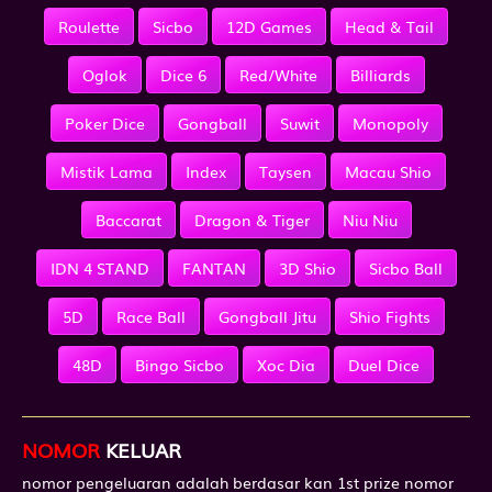
Roulette
Sicbo
12D Games
Head & Tail
Oglok
Dice 6
Red/White
Billiards
Poker Dice
Gongball
Suwit
Monopoly
Mistik Lama
Index
Taysen
Macau Shio
Baccarat
Dragon & Tiger
Niu Niu
IDN 4 STAND
FANTAN
3D Shio
Sicbo Ball
5D
Race Ball
Gongball Jitu
Shio Fights
48D
Bingo Sicbo
Xoc Dia
Duel Dice
NOMOR
KELUAR
nomor pengeluaran adalah berdasar kan 1st prize nomor