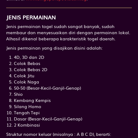
JENIS
PERMAINAN
Jenis permainan togel sudah sangat banyak, sudah
membaur dan menyesuaikan diri dengan permainan lokal.
Alhasil dikenal beberapa karakteristik togel daerah.
Jenis permainan yang disajikan disini adalah:
4D, 3D dan 2D
Colok Bebas
Colok Bebas 2D
Colok Jitu
Colok Naga
50-50 (Besar-Kecil-Ganjil-Genap)
Shio
Kembang Kempis
Silang Homo
Tengah Tepi
Dasar (Besar-Kecil-Ganjil-Genap)
2 Kombinasi
Struktur nomor keluar (misalnya : A B C D), berarti: