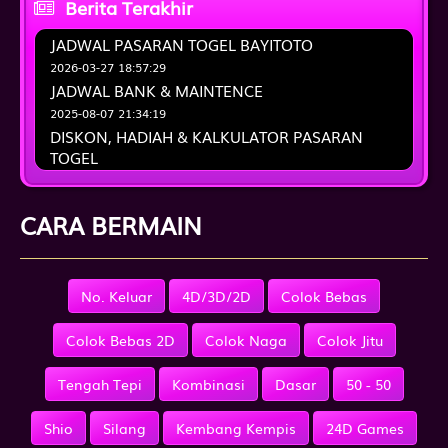
Berita Terakhir
JADWAL PASARAN TOGEL BAYITOTO
2026-03-27 18:57:29
JADWAL BANK & MAINTENCE
2025-08-07 21:34:19
DISKON, HADIAH & KALKULATOR PASARAN
TOGEL
2025-08-07 21:34:09
CARA
BERMAIN
No. Keluar
4D/3D/2D
Colok Bebas
Colok Bebas 2D
Colok Naga
Colok Jitu
Tengah Tepi
Kombinasi
Dasar
50 - 50
Shio
Silang
Kembang Kempis
24D Games